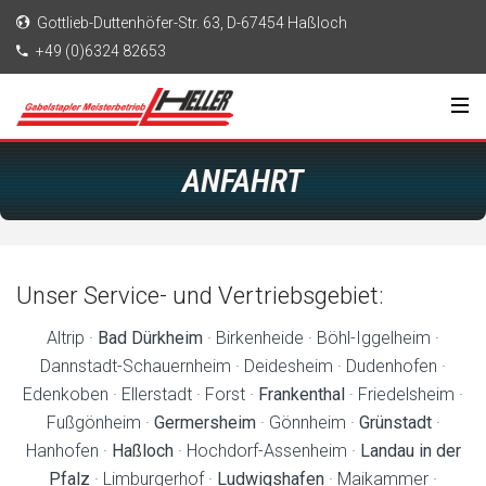
Gottlieb-Duttenhöfer-Str. 63, D-67454 Haßloch
+49 (0)6324 82653
ANFAHRT
Unser Service- und Vertriebsgebiet:
Altrip ·
Bad Dürkheim
· Birkenheide · Böhl-Iggelheim ·
Dannstadt-Schauernheim · Deidesheim · Dudenhofen ·
Edenkoben · Ellerstadt · Forst ·
Frankenthal
· Friedelsheim ·
Fußgönheim ·
Germersheim
· Gönnheim ·
Grünstadt
·
Hanhofen ·
Haßloch
· Hochdorf-Assenheim ·
Landau in der
Pfalz
· Limburgerhof ·
Ludwigshafen
· Maikammer ·